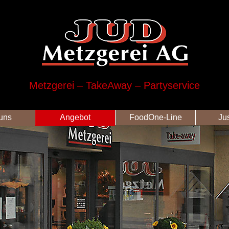
Metzgerei – TakeAway – Partyservice
uns
Angebot
FoodOne-Line
Ju