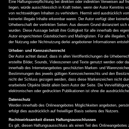
Eine Haftungsverpflichtung bei direkten oder indirekten Verweisen auf f
liegen, würde ausschliesslich in Kraft treten, wenn der Autor Kenntnis v
von rechtswidrigen Inhalten zu verhindern. Hiermit wird ausdrücklich vo
keinerlei illegale Inhalte erkennbar waren. Der Autor verfügt über keinerl
Urheberschaft der verlinkten Seiten. Aus diesem Grund distanziert sich d
wurden. Diese Aussage behält ihre Gültigkeit für alle innerhalb des eig
Autor eingerichteten Gästebüchern und Mailinglisten. Für alle illegalen,
der Nutzung oder Nichtnutzung derlei angebotener Informationen entstehen
Urheber- und Kennzeichenrecht
Der Autor achtet darauf, dass in allen Veröffentlichungen die Urheberr
erstellte Bilder, Sounds, Videoszenen und Texte genutzt werden oder da
innerhalb des Internetangebotes geschützten Marken- und Warenzeichen
Bestimmungen des jeweils gültigen Kennzeichenrechts und den Besitzre
nicht der Schluss gezogen werden, dass diese Markenzeichen nicht durch
erarbeitete Objekte bleibt allein beim Autor der Seite. Die Vervielfälti
elektronischen oder gedruckten Publikationen ist ohne die ausdrücklich
Datenschutz
Werden innerhalb des Onlineangebotes Möglichkeiten angeboten, persön
erfolgt dies ausdrücklich auf freiwilliger Basis seitens des Nutzers.
Rechtswirksamkeit dieses Haftungsausschlusses
Es gilt, diesen Haftungsausschluss als einen Teil des Onlineangebotes 